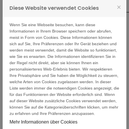
Diese Website verwendet Cookies
close
Wenn Sie eine Webseite besuchen, kann diese
Informationen in Ihrem Browser speichern oder abrufen,
meist in Form von Cookies. Diese Informationen können
sich auf Sie, Ihre Präferenzen oder Ihr Gerät beziehen und
werden meist verwendet, damit die Website so funktioniert,
wie Sie es erwarten. Die Informationen identifizieren Sie in
der Regel nicht direkt, aber sie können Ihnen ein
Die LOTTO-Stiftung Berlin
personalisierteres Web-Erlebnis bieten. Wir respektieren
unterstützt Projekte in Berlin, für
Ihre Privatsphäre und Sie haben die Möglichkeit zu steuern,
Berliner Einrichtungen oder
welche Arten von Cookies zugelassen werden. In dieser
Projekte, die im Interesse Berlins
Liste werden immer die notwendigen Cookies angezeigt, die
liegen.
für das Funktionieren der Website erforderlich sind. Wenn
auf dieser Website zusätzliche Cookies verwendet werden,
können Sie auf die Kategorieüberschriften klicken, um mehr
Um in den Genuss einer Förderung
zu erfahren und Ihre Präferenzen anzupassen.
durch die Stiftung zu kommen, muss
ein Antrag gestellt werden.
Mehr Informationen über Cookies
Vorsorglich wird darauf